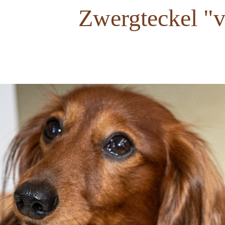
Zwergteckel "
La