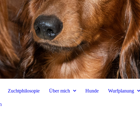
Zuchtphilosopie
Über mich
Hunde
Wurfplanung
m