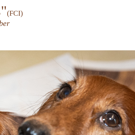
s"
(FCI)
ber